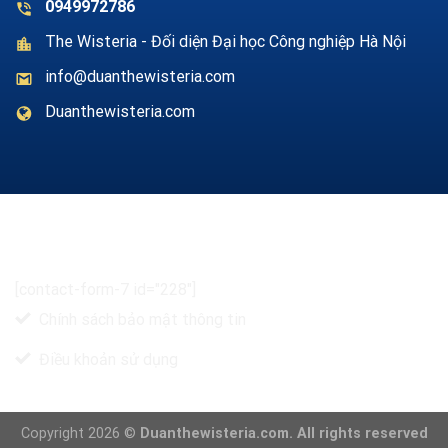
0949972786
The Wisteria - Đối diện Đại học Công nghiệp Hà Nội
info@duanthewisteria.com
Duanthewisteria.com
ĐĂNG KÝ TƯ VẤN MIỄN PHÍ
[contact-form-7 id="228"]
Chính sách bảo mật thông tin
Điều khoản sử dụng
Copyright 2026 ©
Duanthewisteria.com. All rights reserved