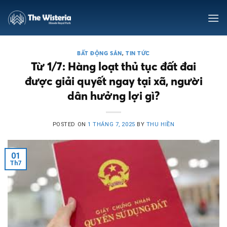
Skip
to
content
BẤT ĐỘNG SẢN
,
TIN TỨC
Từ 1/7: Hàng loạt thủ tục đất đai
được giải quyết ngay tại xã, người
dân hưởng lợi gì?
POSTED ON
1 THÁNG 7, 2025
BY
THU HIỀN
01
Th7