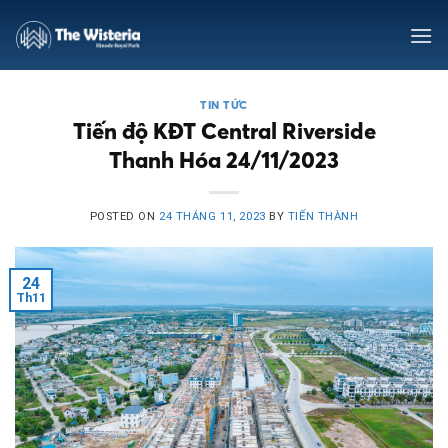
Skip
to
content
TIN TỨC
Tiến độ KĐT Central Riverside
Thanh Hóa 24/11/2023
POSTED ON
24 THÁNG 11, 2023
BY
TIẾN THÀNH
24
Th11