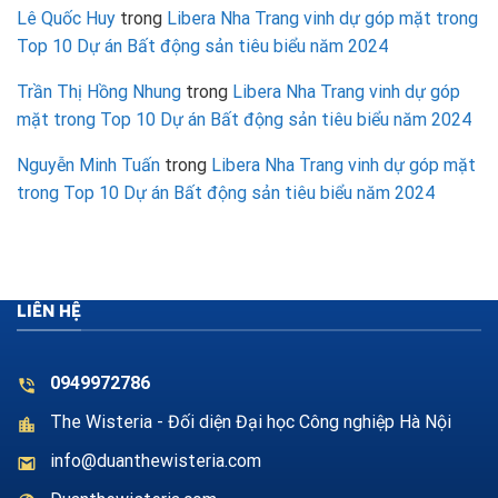
Lê Quốc Huy
trong
Libera Nha Trang vinh dự góp mặt trong
Top 10 Dự án Bất động sản tiêu biểu năm 2024
Trần Thị Hồng Nhung
trong
Libera Nha Trang vinh dự góp
mặt trong Top 10 Dự án Bất động sản tiêu biểu năm 2024
Nguyễn Minh Tuấn
trong
Libera Nha Trang vinh dự góp mặt
trong Top 10 Dự án Bất động sản tiêu biểu năm 2024
LIÊN HỆ
0949972786
The Wisteria - Đối diện Đại học Công nghiệp Hà Nội
info@duanthewisteria.com