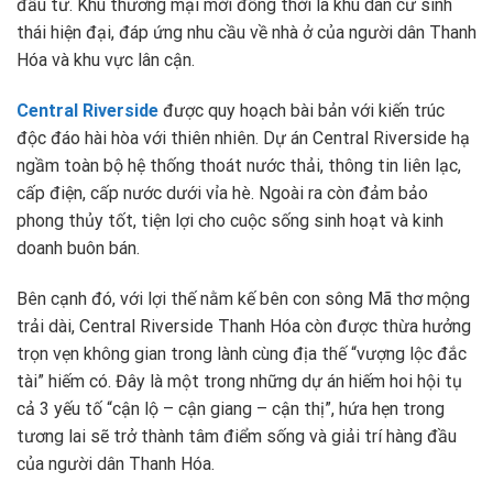
đầu tư. Khu thương mại mới đồng thời là khu dân cư sinh
thái hiện đại, đáp ứng nhu cầu về nhà ở của người dân Thanh
Hóa và khu vực lân cận.
Central Riverside
được quy hoạch bài bản với kiến trúc
độc đáo hài hòa với thiên nhiên. Dự án Central Riverside hạ
ngầm toàn bộ hệ thống thoát nước thải, thông tin liên lạc,
cấp điện, cấp nước dưới vỉa hè. Ngoài ra còn đảm bảo
phong thủy tốt, tiện lợi cho cuộc sống sinh hoạt và kinh
doanh buôn bán.
Bên cạnh đó, với lợi thế nằm kế bên con sông Mã thơ mộng
trải dài, Central Riverside Thanh Hóa còn được thừa hưởng
trọn vẹn không gian trong lành cùng địa thế “vượng lộc đắc
tài” hiếm có. Đây là một trong những dự án hiếm hoi hội tụ
cả 3 yếu tố “cận lộ – cận giang – cận thị”, hứa hẹn trong
tương lai sẽ trở thành tâm điểm sống và giải trí hàng đầu
của người dân Thanh Hóa.