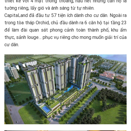
thiết kế với 4 mặt thông thoáng, hầu hết những căn hộ là
tường riêng, lấy gió và ánh sáng từ tự nhiên.
CapitaLand đã đầu tư 57 tiện ích dành cho cư dân. Ngoài ra
trong tòa tháp Orchid, chủ đầu dành ra 6 căn hộ tại tầng 23
để làm đài quan sát phong cảnh toàn thành phố, khu ẩm
thực, sảnh louge… phục vụ riêng cho mong muốn giải trí của
cư dân.