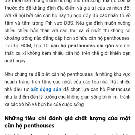
để thỏa mãn mong muốn hưởng thụ đời sống, mà đó còn là
thước đo đề khẳng định địa điểm và giá trị của cá nhân đối
với xã hội bởi các căn hộ này tụ họp đầy đủ các nhân tố về
tầm và tầm trong lĩnh vực DBS. Nếu gia đình muốn nuông
chiều chiều bản thân với các thứ xa xỉ nhất thì không có
khoảng trống nào đẳng cấp hơn sở hữu căn hộ penthouses.
Tại tp HCM, top 10
căn hộ penthouses sài gòn
với nội
thất xa xỉ không kém nhiều căn hộ trên thế giới khiến bạn
ngất ngây.
Như chúng ta đã biết căn hộ penthouses là những khu vực
hoành tráng trên tầng cao nhất của các tòa nhà. Rất nhiều
nhà đầu tư
bất động sản
đã chọn lựa căn hộ Penthouse
như là điểm đến lý tưởng cho không gian sống bình im, tránh
xa các xô bồ và bộn bề của cuộc sống.
Những tiêu chí đánh giá chất lượng của một
căn hộ penthouses