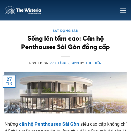
Skip
to
content
BẤT ĐỘNG SẢN
Sống lên tầm cao: Căn hộ
Penthouses Sài Gòn đẳng cấp
POSTED ON
27 THÁNG 9, 2023
BY
THU HIỀN
27
Th9
Những
căn hộ Penthouses Sài Gòn
siêu cao cấp không chỉ