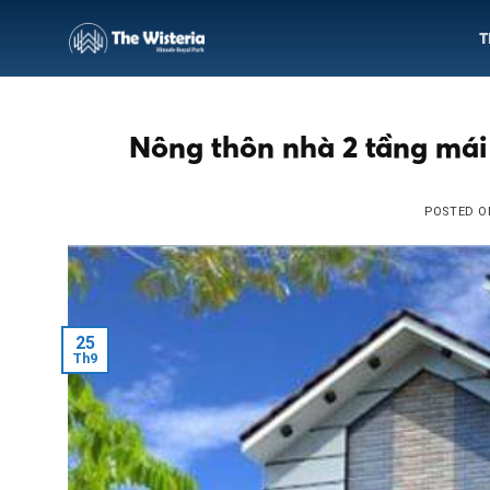
Skip
T
to
content
Nông thôn nhà 2 tầng mái 
POSTED 
25
Th9