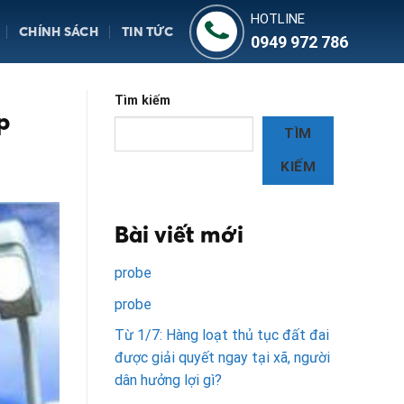
HOTLINE
CHÍNH SÁCH
TIN TỨC
0949 972 786
Tìm kiếm
p
TÌM
KIẾM
Bài viết mới
probe
probe
Từ 1/7: Hàng loạt thủ tục đất đai
được giải quyết ngay tại xã, người
dân hưởng lợi gì?