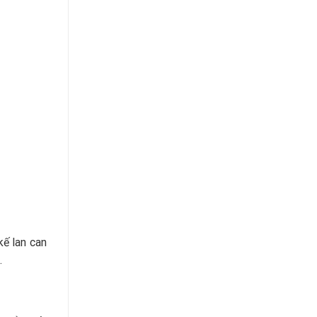
kế lan can
.