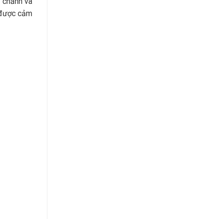
g chảnh và
o được cảm