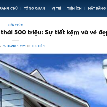
RANG CHỦ
TỔNG QUAN
VỊ TRÍ
TIỆN ÍCH
MẶT BẰNG
KIẾN TRÚC
thái 500 triệu: Sự tiết kệm và vẻ đẹ
ON
25 THÁNG 9, 2023
BY
THU HIỀN