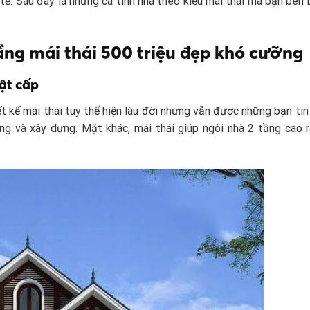
 tế. Sau đây là những cá tính nhà theo kiểu mái thái mà bạn bên 
ầng mái thái 500 triệu đẹp khó cưỡng
iật cấp
ết kế mái thái tuy thể hiện lâu đời nhưng vẫn được những bạn tin
ng và xây dựng. Mặt khác, mái thái giúp ngôi nhà 2 tầng cao r