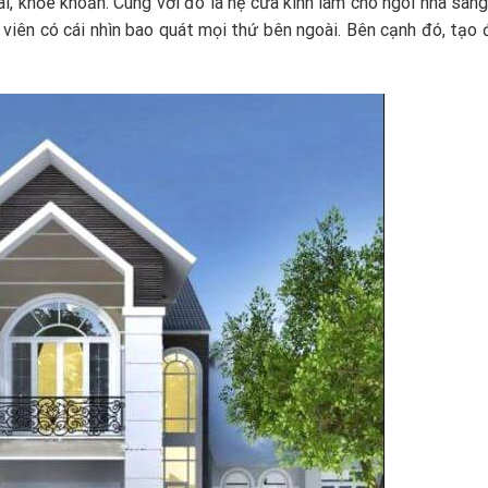
ãi, khỏe khoắn. Cùng với đó là hệ cửa kính làm cho ngôi nhà san
h viên có cái nhìn bao quát mọi thứ bên ngoài. Bên cạnh đó, tạ