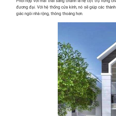
Phối hợp với mái thái sang chảnh là hệ cột trụ vững ch
đương đại. Với hệ thống cửa kính, nó sẽ giúp các thàn
giác ngôi nhà rộng, thông thoáng hơn.