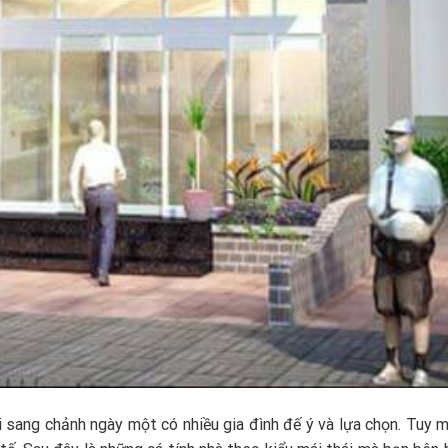
i sang chảnh ngày một có nhiều gia đình đế ý và lựa chọn. Tuy m